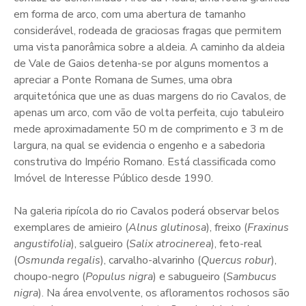
em forma de arco, com uma abertura de tamanho
considerável, rodeada de graciosas fragas que permitem
uma vista panorâmica sobre a aldeia. A caminho da aldeia
de Vale de Gaios detenha-se por alguns momentos a
apreciar a Ponte Romana de Sumes, uma obra
arquitetónica que une as duas margens do rio Cavalos, de
apenas um arco, com vão de volta perfeita, cujo tabuleiro
mede aproximadamente 50 m de comprimento e 3 m de
largura, na qual se evidencia o engenho e a sabedoria
construtiva do Império Romano. Está classificada como
Imóvel de Interesse Público desde 1990.
Na galeria ripícola do rio Cavalos poderá observar belos
exemplares de amieiro (
Alnus glutinosa
), freixo (
Fraxinus
angustifolia
), salgueiro (
Salix atrocinerea
), feto-real
(
Osmunda
regalis
), carvalho-alvarinho (
Quercus robur
),
choupo-negro (
Populus nigra
) e sabugueiro (
Sambucus
nigra
). Na área envolvente, os afloramentos rochosos são