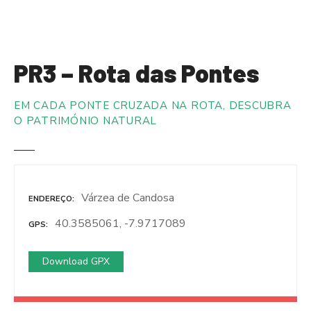
S
a
l
t
PR3 – Rota das Pontes
a
r
EM CADA PONTE CRUZADA NA ROTA, DESCUBRA
p
O PATRIMÓNIO NATURAL
a
r
a
o
c
Várzea de Candosa
ENDEREÇO
o
40.3585061, -7.9717089
n
GPS
t
e
Download GPX
ú
d
o