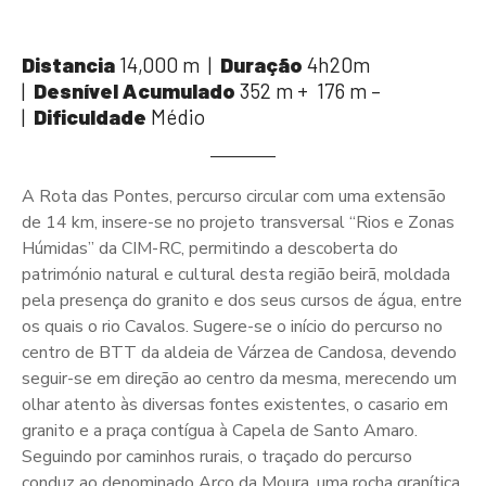
Distancia
14,000 m |
Duração
4h20m
|
Desnível Acumulado
352 m + 176 m –
|
Dificuldade
Médio
A Rota das Pontes, percurso circular com uma extensão
de 14 km, insere-se no projeto transversal “Rios e Zonas
Húmidas” da CIM-RC, permitindo a descoberta do
património natural e cultural desta região beirã, moldada
pela presença do granito e dos seus cursos de água, entre
os quais o rio Cavalos. Sugere-se o início do percurso no
centro de BTT da aldeia de Várzea de Candosa, devendo
seguir-se em direção ao centro da mesma, merecendo um
olhar atento às diversas fontes existentes, o casario em
granito e a praça contígua à Capela de Santo Amaro.
Seguindo por caminhos rurais, o traçado do percurso
conduz ao denominado Arco da Moura, uma rocha granítica