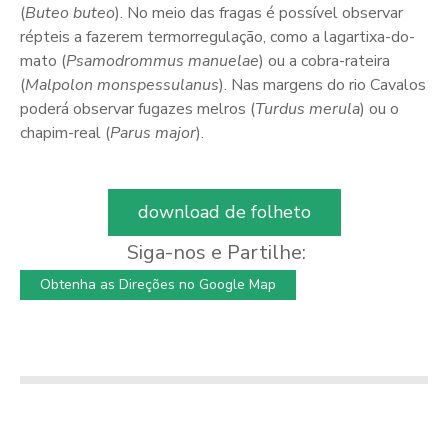
(
Buteo buteo
). No meio das fragas é possível observar
répteis a fazerem termorregulação, como a lagartixa-do-
mato (
Psamodrommus manuelae
) ou a cobra-rateira
(
Malpolon monspessulanus
). Nas margens do rio Cavalos
poderá observar fugazes melros (
Turdus merula
) ou o
chapim-real (
Parus major
).
download de folheto
Siga-nos e Partilhe:
Obtenha as Direções no Google Map