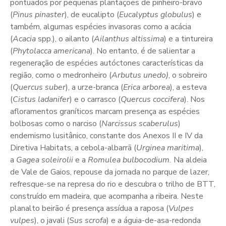
pontuados por pequenas plantações de pinheiro-bravo
(
Pinus pinaster
), de eucalipto (
Eucalyptus globulus
) e
também, algumas espécies invasoras como a acácia
(
Acacia
spp.), o ailanto (
Ailanthus altissima
) e a tintureira
(
Phytolacca americana
). No entanto, é de salientar a
regeneração de espécies autóctones características da
região, como o medronheiro (
Arbutus
unedo)
, o sobreiro
(
Quercus suber
), a urze-branca (
Erica arborea
), a esteva
(
Cistus ladanifer
) e o carrasco (
Quercus coccifera
). Nos
afloramentos graníticos marcam presença as espécies
bolbosas como o narciso (
Narcissus scaberulus
)
endemismo lusitânico, constante dos Anexos II e IV da
Diretiva Habitats, a cebola-albarrã (
Urginea maritima
),
a
Gagea soleirolii
e a
Romulea bulbocodium.
Na aldeia
de Vale de Gaios, repouse da jornada no parque de lazer,
refresque-se na represa do rio e descubra o trilho de BTT,
construído em madeira, que acompanha a ribeira. Neste
planalto beirão é presença assídua a raposa (
Vulpes
vulpes
), o javali (
Sus scrofa
) e a águia-de-asa-redonda