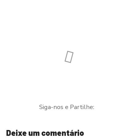
NM Snack bar
Quinta Rio de
Oliveira
Restaurante
Casa de Campo
Siga-nos e Partilhe:
Deixe um comentário