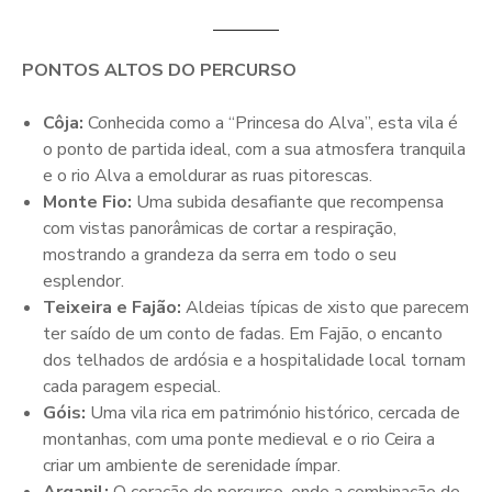
PONTOS ALTOS DO PERCURSO
Côja:
Conhecida como a “Princesa do Alva”, esta vila é
o ponto de partida ideal, com a sua atmosfera tranquila
e o rio Alva a emoldurar as ruas pitorescas.
Monte Fio:
Uma subida desafiante que recompensa
com vistas panorâmicas de cortar a respiração,
mostrando a grandeza da serra em todo o seu
esplendor.
Teixeira e Fajão:
Aldeias típicas de xisto que parecem
ter saído de um conto de fadas. Em Fajão, o encanto
dos telhados de ardósia e a hospitalidade local tornam
cada paragem especial.
Góis:
Uma vila rica em património histórico, cercada de
montanhas, com uma ponte medieval e o rio Ceira a
criar um ambiente de serenidade ímpar.
Arganil:
O coração do percurso, onde a combinação de