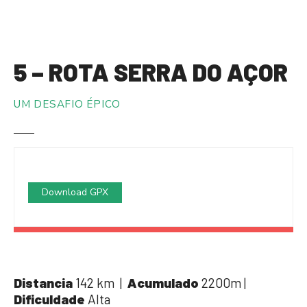
S
a
l
t
5 – ROTA SERRA DO AÇOR
a
r
UM DESAFIO ÉPICO
p
a
r
a
o
c
Download GPX
o
n
t
e
ú
Distancia
142 km |
Acumulado
2200m |
d
Dificuldade
Alta
o