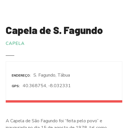
S
a
l
t
Capela de S. Fagundo
a
r
CAPELA
p
a
r
a
o
S. Fagundo, Tábua
ENDEREÇO
c
o
40.368754, -8.032331
GPS
n
t
e
ú
d
A Capela de São Fagundo foi “feita pelo povo” e
o
inaugurada no dia 15 de agosto de 1978, tal como