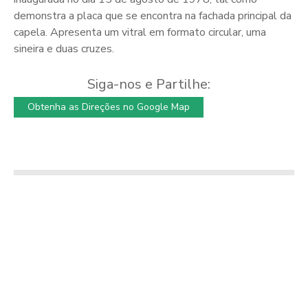
demonstra a placa que se encontra na fachada principal da
capela. Apresenta um vitral em formato circular, uma
sineira e duas cruzes.
Siga-nos e Partilhe:
Obtenha as Direções no Google Map
Quinta da Lontra
Quartos – "NC"
Moradia
Alojamento Local