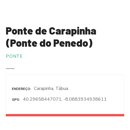
S
a
l
t
Ponte de Carapinha
a
r
(Ponte do Penedo)
p
a
PONTE
r
a
o
c
o
Carapinha, Tábua
ENDEREÇO
n
40.29658447071, -8.0883934938611
GPS
t
e
ú
d
o