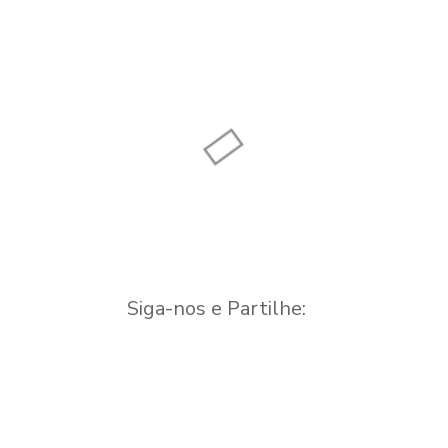
Capela Nª Sra.
das Febres
Igreja Paroquial –
Capela
Vila Nova de
Oliveirinha
Igreja
Siga-nos e Partilhe: