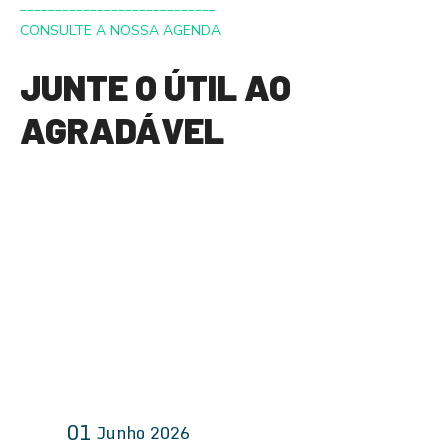
____________________________
t
CONSULTE A NOSSA AGENDA
s
JUNTE O ÚTIL AO
d
AGRADÁVEL
e
n
a
v
e
g
a
01
Junho
2026
ç