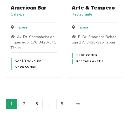
American Bar
Arte & Tempero
Café-Bar
Restaurante
Tábua
Tábua
Av. Dr. Castanheira de
R. Dr. Francisco Beirão
Figueiredo, 17C 3420-341
loja 2 A, 3420-325 Tábua
Tábua
ONDE COMER
CAFÉ/SNACK BAR
RESTAURANTES
ONDE COMER
P
1
2
3
…
9
o
s