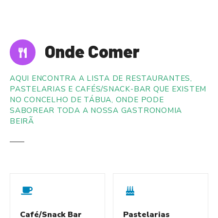
S
a
l
t
Onde Comer
a
r
p
AQUI ENCONTRA A LISTA DE RESTAURANTES,
a
PASTELARIAS E CAFÉS/SNACK-BAR QUE EXISTEM
r
NO CONCELHO DE TÁBUA, ONDE PODE
a
SABOREAR TODA A NOSSA GASTRONOMIA
BEIRÃ
o
c
o
n
t
e
ú
d
Café/Snack Bar
Pastelarias
o