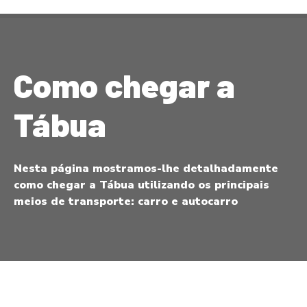
S
a
l
t
Como chegar a
a
r
p
Tábua
a
r
a
Nesta página mostramos-lhe detalhadamente
o
como chegar a Tábua utilizando os principais
c
meios de transporte: carro e autocarro
o
n
t
e
ú
d
o