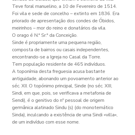
Teve foral manuelino, a 10 de Fevereiro de 1514.
Foi vila e sede de concelho – extinto em 1836. Era
priorado de apresentação dos condes de Óbidos,
meirinhos – mor do reino e donatários da vila.
O orago é N.ª Sr.ª da Conceição.
Sinde é propriamente uma pequena região,
composta de bairros ou casais independentes,
encontrando-se a Igreja no Casal da Torre.
Tem população residente de 465 indivíduos.
A toponímia desta freguesia acusa bastante
antiguidade, abonando um povoamento anterior ao
séc. XII. O topónimo principal, Sinde (no séc. XIII,
Sindi, em que, pois, se verificava a metafonia de
Sendi), é o genitivo do nº pessoal de origem
germânica alatinado Sindu (s) (do monotemático
Sinda), inculcando a existência de uma Sindi «villa»,
de um indivíduo com esse nome.