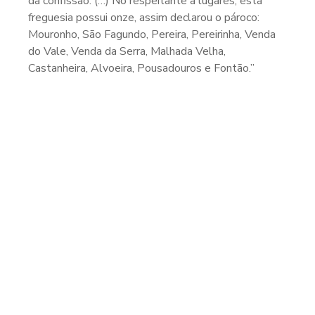
da confissão. (…) No respeitante a lugares, esta
freguesia possui onze, assim declarou o pároco:
Mouronho, São Fagundo, Pereira, Pereirinha, Venda
do Vale, Venda da Serra, Malhada Velha,
Castanheira, Alvoeira, Pousadouros e Fontão.”