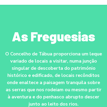
S
a
l
t
a
As Freguesias
r
p
a
r
O Concelho de Tábua proporciona um leque
a
o
variado de locais a visitar, numa junção
c
singular de descoberta do património
o
histórico e edificado, de locais recônditos
n
onde enaltece a paisagem tranquila sobre
t
e
as serras que nos rodeiam ou mesmo partir
ú
à aventura e do penhasco abrupto descer
d
junto ao leito dos rios.
o