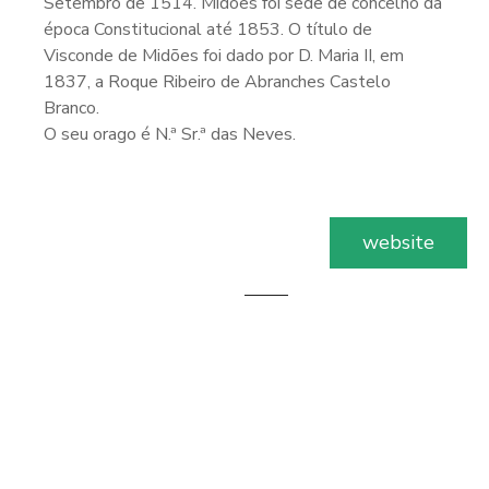
Setembro de 1514. Midões foi sede de concelho da
época Constitucional até 1853. O título de
Visconde de Midões foi dado por D. Maria II, em
1837, a Roque Ribeiro de Abranches Castelo
Branco.
O seu orago é N.ª Sr.ª das Neves.
website