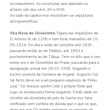
se manuelinos. As esculturas que adornam os
altares são dos sécs. XV a XVIII.
Ao lado da capela-mor encontram-se sepulturas
antropomórficas.
Vila Nova de Oliveirinha:
Figura nas Inquirições de
D. Afonso III, de 1258 e tem foral manuelino de 15-
05-1514. Foi vila e sede de concelho até 1836 ,
passando então ao de Midões, até 1853 e
posteriormente ao de Tábua. Tem-se dito que o seu
nome era o de Oliveirinha do Prado, passando para a
designação actual em 18-01-1906. Segundo o
ilustre cronista da Comarca de Arganil, Augusto Cid,
tal facto deve-se a um pequeno equívoco de Pinho
Leal:” Se tivesse, porém, lido o próprio foral que
logo se encima pela forma seguinte: Forall dado ao
cõcelho da oliveirinha do pdo de Santa cruz teria
verificado sem sombra de dúvida que o que se quis
dizer era que Oliveirinha pertencia ao priorado de