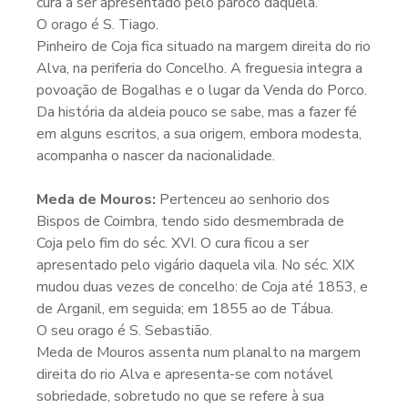
cura a ser apresentado pelo pároco daquela.
O orago é S. Tiago.
Pinheiro de Coja fica situado na margem direita do rio
Alva, na periferia do Concelho. A freguesia integra a
povoação de Bogalhas e o lugar da Venda do Porco.
Da história da aldeia pouco se sabe, mas a fazer fé
em alguns escritos, a sua origem, embora modesta,
acompanha o nascer da nacionalidade.
Meda de Mouros:
Pertenceu ao senhorio dos
Bispos de Coimbra, tendo sido desmembrada de
Coja pelo fim do séc. XVI. O cura ficou a ser
apresentado pelo vigário daquela vila. No séc. XIX
mudou duas vezes de concelho: de Coja até 1853, e
de Arganil, em seguida; em 1855 ao de Tábua.
O seu orago é S. Sebastião.
Meda de Mouros assenta num planalto na margem
direita do rio Alva e apresenta-se com notável
sobriedade, sobretudo no que se refere à sua