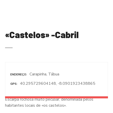
S
a
l
t
a
«Castelos» -Cabril
r
p
a
r
a
o
c
Carapinha, Tábua
o
ENDEREÇO
n
40.295729604148, -8.0901923438865
GPS
t
e
Escarpa rochosa muito peculiar, denominada pelos
ú
habitantes locais de «os castelos».
d
o