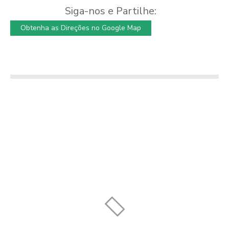
Siga-nos e Partilhe:
Obtenha as Direções no Google Map
O Refúgio
Quinta Natalia –
Restaurante
Augusto Simões
Moradia