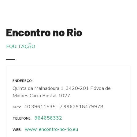
S
a
l
t
Encontro no Rio
a
r
EQUITAÇÃO
p
a
r
a
o
ENDEREÇO
c
Quinta da Malhadoura 1, 3420-201 Póvoa de
o
Midões Caixa Postal 1027
n
t
40.39611535, -7.9962918479978
GPS
e
964656332
TELEFONE
ú
d
www: encontro-no-rio.eu
WEB
o