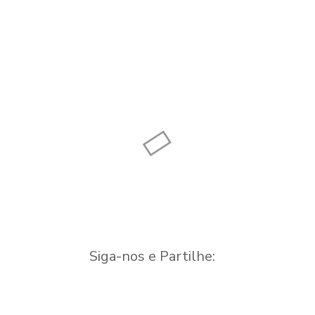
Centro Cultural
Porturama Bed &
de Tábua
Breakfast
Centro de Artes e
Espetáculos
Casa de Campo
Siga-nos e Partilhe: