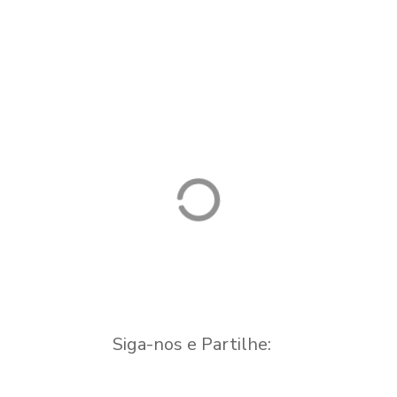
A Casa Velha
Ponte de
Azeitona
Carapinha (Ponte
do Penedo)
Alojamento Local
Ponte
Siga-nos e Partilhe: