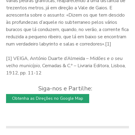
várias pedras graníticas, reaparecendo a uma distância de
trezentos metros, já em direção a Vale de Gaios. E
acrescenta sobre o assunto: «Dizem os que tem descido
às profundezas d’aquele rio subterraneo pelos vários
buracos que lá conduzem, quando, no verão, a corrente fica
reduzida a pequeno ribeiro, que lá em baixo se encontram
num verdadeiro labyrinto e salas e corredores».[1]
[1] VEIGA, António Duarte d’Almeida –
Midões e o seu
velho município
, Cernadas & C.ª – Livraria Editora, Lisboa,
1912, pp. 11-12
Siga-nos e Partilhe:
Obtenha as Direções no Google Map