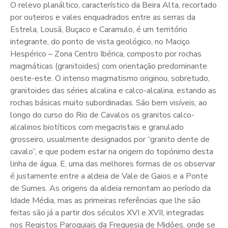
O relevo planáltico, característico da Beira Alta, recortado
por outeiros e vales enquadrados entre as serras da
Estrela, Lousã, Buçaco e Caramulo, é um território
integrante, do ponto de vista geológico, no Maciço
Hespérico – Zona Centro Ibérica, composto por rochas
magmáticas (granitoides) com orientação predominante
oeste-este. O intenso magmatismo originou, sobretudo,
granitoides das séries alcalina e calco-alcalina, estando as
rochas básicas muito subordinadas. São bem visíveis, ao
longo do curso do Rio de Cavalos os granitos calco-
alcalinos biotíticos com megacristais e granulado
grosseiro, usualmente designados por “granito dente de
cavalo”, e que podem estar na origem do topónimo desta
linha de água. E, uma das melhores formas de os observar
é justamente entre a aldeia de Vale de Gaios e a Ponte
de Sumes. As origens da aldeia remontam ao período da
Idade Média, mas as primeiras referências que lhe são
feitas são já a partir dos séculos XVI e XVII, integradas
nos Registos Paroquiais da Freguesia de Midões, onde se