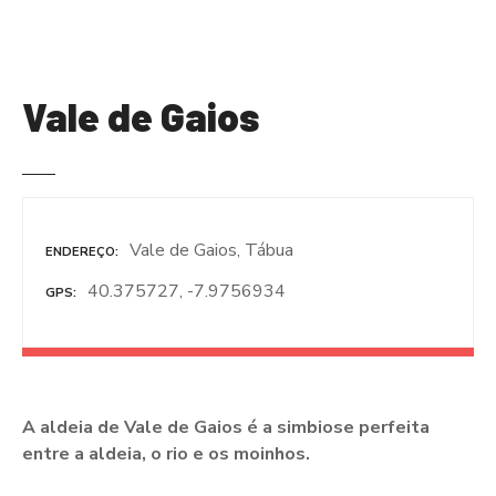
S
a
l
t
Vale de Gaios
a
r
p
a
r
Vale de Gaios, Tábua
a
ENDEREÇO
o
40.375727, -7.9756934
GPS
c
o
n
t
e
A aldeia de Vale de Gaios é a simbiose perfeita
ú
entre a aldeia, o rio e os moinhos.
d
o