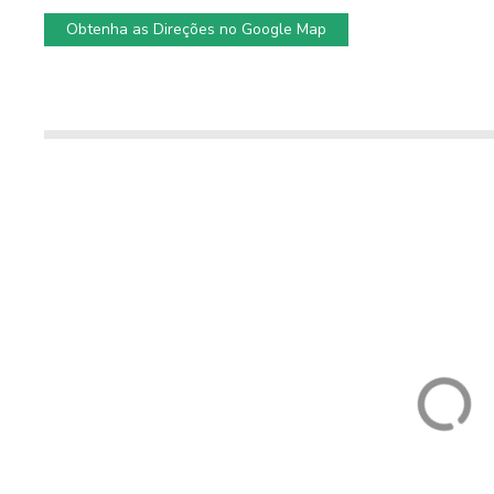
Obtenha as Direções no Google Map
Parque de Mer
do Divino Senh
Serra
Conquista Mordomia
Alojamento Local