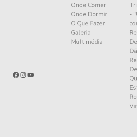
Onde Comer
Tr
Onde Dormir
- 
O Que Fazer
co
Galeria
Re
Multimédia
De
Dã
Re
De
Facebook
Instagram
YouTube
Qu
Es
Ro
Vi