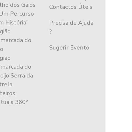
ilho dos Gaios
Contactos Úteis
"Um Percurso
m História"
Precisa de Ajuda
gião
?
marcada do
Sugerir Evento
o
gião
marcada do
eijo Serra da
trela
teiros
rtuais 360º