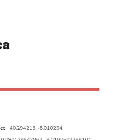
ça
40.294213, -8.010254
EÇO
40.294129947868, -8.0102548389104