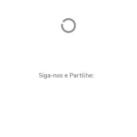
Parque de Lazer
Quinta do
e Fitness e
Tapadinho
Merendas
Parque de Campismo e/ou
Caravanismo
Siga-nos e Partilhe: