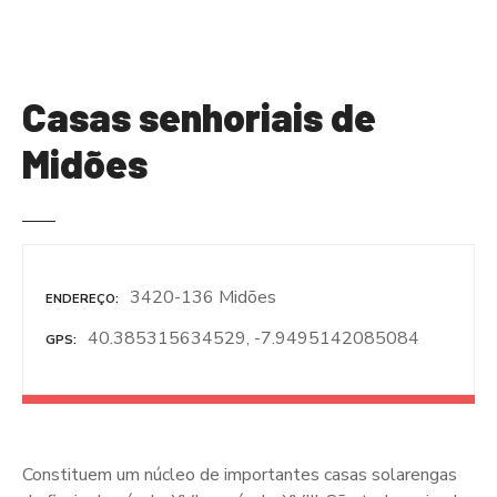
S
a
l
t
Casas senhoriais de
a
r
Midões
p
a
r
a
o
3420-136 Midões
ENDEREÇO
c
o
40.385315634529, -7.9495142085084
GPS
n
t
e
ú
d
Constituem um núcleo de importantes casas solarengas
o