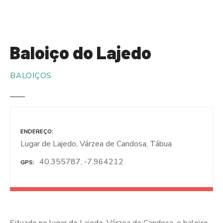
S
a
l
t
Baloiço do Lajedo
a
r
BALOIÇOS
p
a
r
a
o
ENDEREÇO
c
Lugar de Lajedo, Várzea de Candosa, Tábua
o
n
40.355787, -7.964212
GPS
t
e
ú
d
o