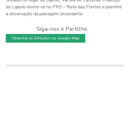
Situado no lugar de Lajedo, Várzea de Candosa, o baloiço
do Lajedo insere-se no PR3 – Rota das Pontes e permite
a observação da paisagem circundante.
Siga-nos e Partilhe:
Obtenha as Direções no Google Map
Canna Bothy
PR2 – Caminho do
Moradia
Xisto de Sevilha