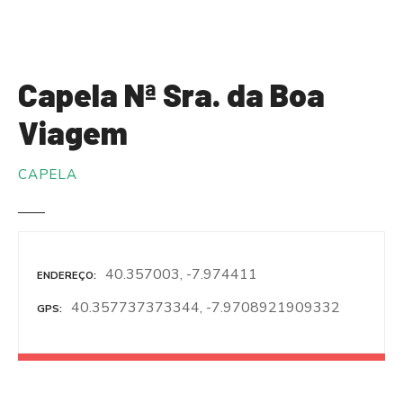
S
a
l
t
Capela Nª Sra. da Boa
a
r
Viagem
p
a
CAPELA
r
a
o
c
o
40.357003, -7.974411
ENDEREÇO
n
40.357737373344, -7.9708921909332
GPS
t
e
ú
d
o