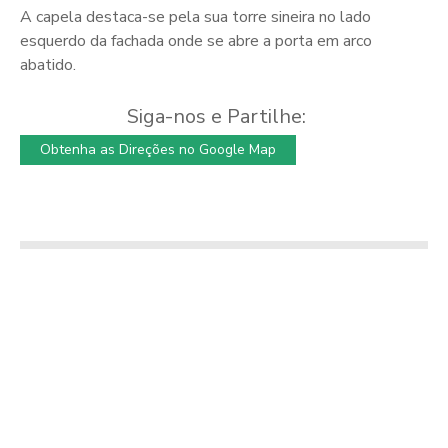
A capela destaca-se pela sua torre sineira no lado
esquerdo da fachada onde se abre a porta em arco
abatido.
Siga-nos e Partilhe:
Obtenha as Direções no Google Map
Capela de S.
Sebastião
5 – ROTA SERRA