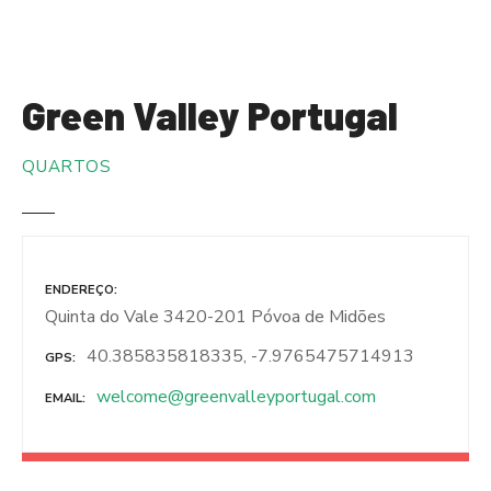
S
a
l
t
Green Valley Portugal
a
r
QUARTOS
p
a
r
a
o
ENDEREÇO
c
Quinta do Vale 3420-201 Póvoa de Midões
o
n
40.385835818335, -7.9765475714913
GPS
t
welcome@greenvalleyportugal.com
EMAIL
e
ú
d
o