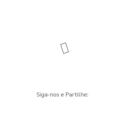
NM Snack bar
Vila Nova de
Oliveirinha
Restaurante
Siga-nos e Partilhe: