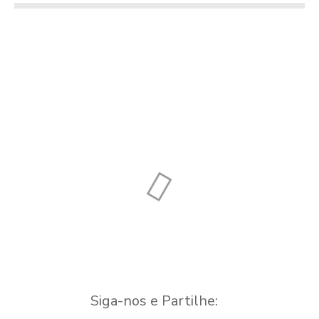
Quartos – "NC"
Jorge Abrantes
Alojamento Local
Moradia
Siga-nos e Partilhe: