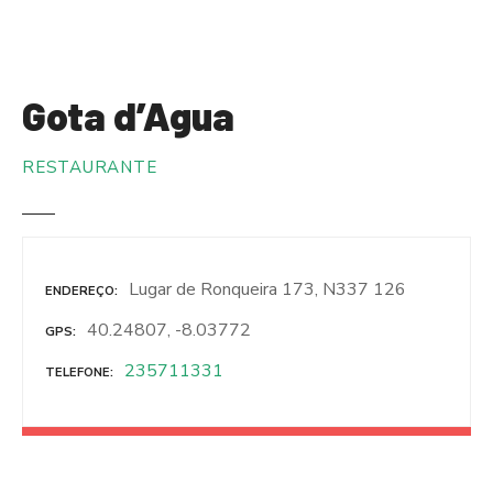
S
a
l
t
Gota d’Agua
a
r
RESTAURANTE
p
a
r
a
o
Lugar de Ronqueira 173, N337 126
ENDEREÇO
c
o
40.24807, -8.03772
GPS
n
235711331
TELEFONE
t
e
ú
d
o