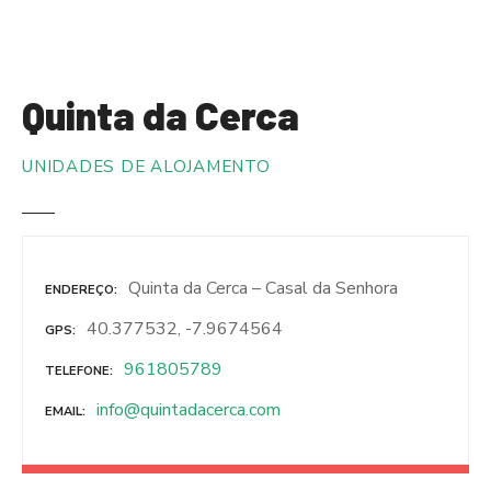
S
a
l
t
Quinta da Cerca
a
r
UNIDADES DE ALOJAMENTO
p
a
r
a
o
Quinta da Cerca – Casal da Senhora
ENDEREÇO
c
o
40.377532, -7.9674564
GPS
n
961805789
TELEFONE
t
e
info@quintadacerca.com
EMAIL
ú
d
o