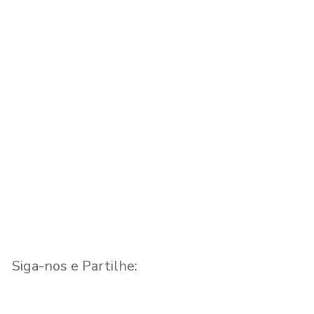
Capela de Nossa Sr.ª
Tábua
das Febres
Michael G
Capela
Hendrikus
ro –
Moradia
Siga-nos e Partilhe: