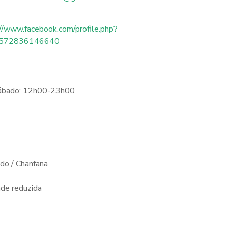
//www.facebook.com/profile.php?
1572836146640
Sábado: 12h00-23h00
do / Chanfana
de reduzida