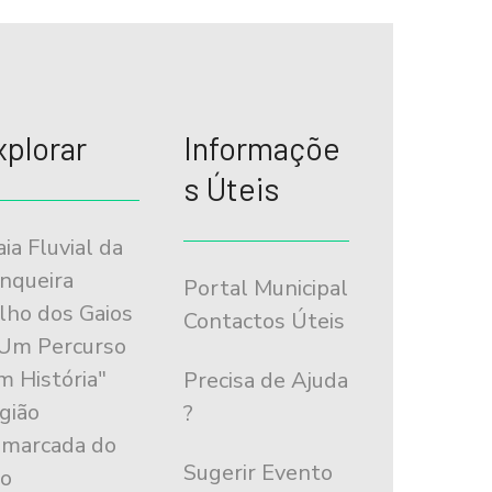
xplorar
Informaçõe
s Úteis
aia Fluvial da
nqueira
Portal Municipal
ilho dos Gaios
Contactos Úteis
"Um Percurso
m História"
Precisa de Ajuda
gião
?
marcada do
Sugerir Evento
o