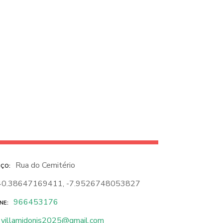
Rua do Cemitério
EÇO
40.38647169411, -7.9526748053827
966453176
NE
villamidonis2025@gmail.com