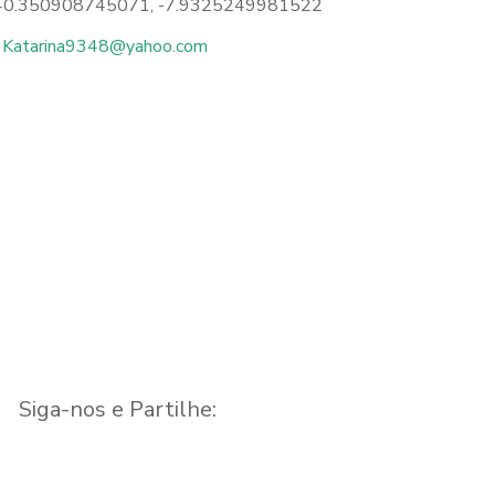
40.350908745071, -7.9325249981522
Katarina9348@yahoo.com
Siga-nos e Partilhe: