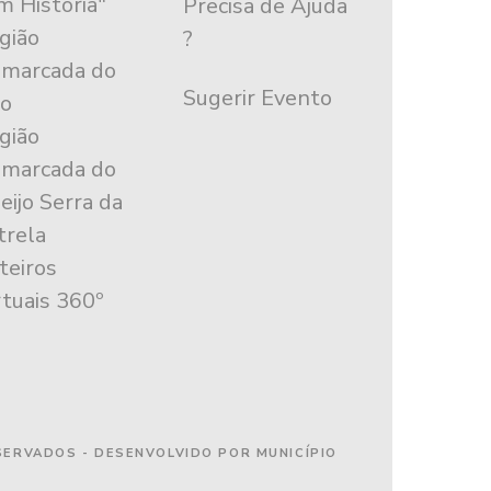
m História"
Precisa de Ajuda
gião
?
marcada do
Sugerir Evento
o
gião
marcada do
eijo Serra da
trela
teiros
rtuais 360º
ESERVADOS - DESENVOLVIDO POR MUNICÍPIO