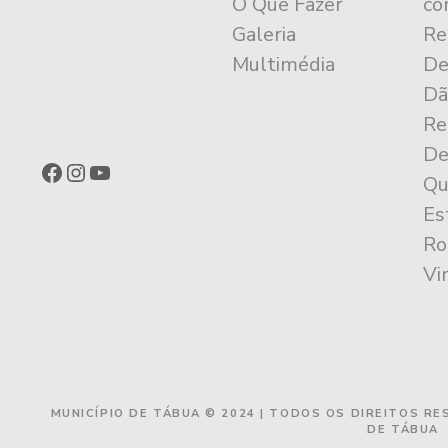
O Que Fazer
co
Galeria
Re
Multimédia
De
Dã
Re
De
Facebook
Instagram
YouTube
Qu
Es
Ro
Vi
MUNICÍPIO DE TÁBUA © 2024 | TODOS OS DIREITOS R
DE TÁBUA