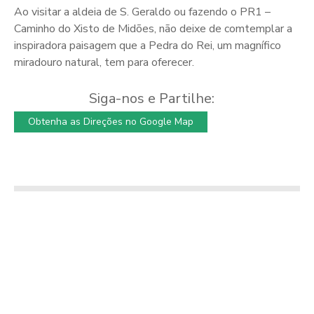
Ao visitar a aldeia de S. Geraldo ou fazendo o PR1 –
Caminho do Xisto de Midões, não deixe de comtemplar a
inspiradora paisagem que a Pedra do Rei, um magnífico
miradouro natural, tem para oferecer.
Siga-nos e Partilhe:
Obtenha as Direções no Google Map
Capela de Nª Sra.
Quinta Donnaires
da Luz