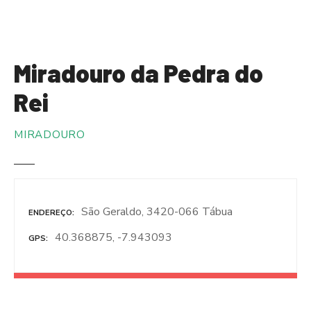
S
a
l
t
Miradouro da Pedra do
a
r
Rei
p
a
MIRADOURO
r
a
o
c
o
São Geraldo, 3420-066 Tábua
ENDEREÇO
n
40.368875, -7.943093
GPS
t
e
ú
d
o