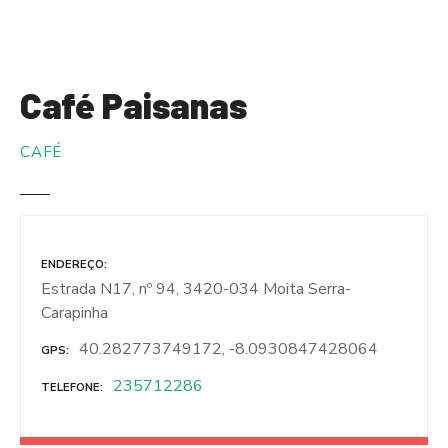
S
a
l
t
Café Paisanas
a
r
CAFÉ
p
a
r
a
o
ENDEREÇO
c
Estrada N17, nº 94, 3420-034 Moita Serra-
o
Carapinha
n
t
40.282773749172, -8.0930847428064
GPS
e
235712286
TELEFONE
ú
d
o