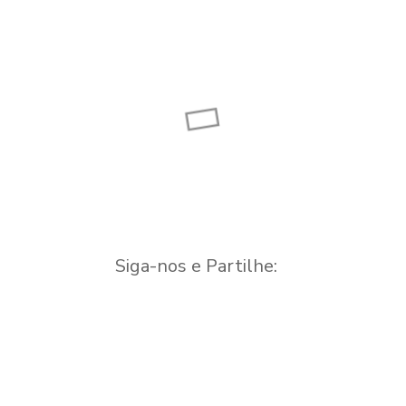
Capela de Nossa
Sr.ª das Febres
Igreja Paroquial
Capela
do Covelo
Igreja Paroquial
Siga-nos e Partilhe: