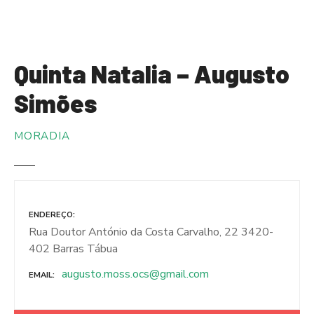
S
a
l
t
Quinta Natalia – Augusto
a
r
Simões
p
a
MORADIA
r
a
o
c
o
ENDEREÇO
n
Rua Doutor António da Costa Carvalho, 22 3420-
t
402 Barras Tábua
e
augusto.moss.ocs@gmail.com
ú
EMAIL
d
o