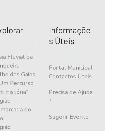
xplorar
Informaçõe
s Úteis
aia Fluvial da
nqueira
Portal Municipal
ilho dos Gaios
Contactos Úteis
"Um Percurso
m História"
Precisa de Ajuda
gião
?
marcada do
Sugerir Evento
o
gião