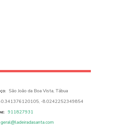
São João da Boa Vista, Tábua
EÇO
40.341376120105, -8.0242252349854
911827931
NE
geral@ladeiradasanta.com