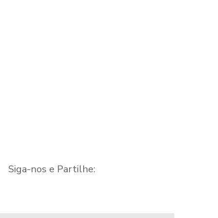
r
Café Aldeão
Café Borg
Café
Café
Siga-nos e Partilhe: