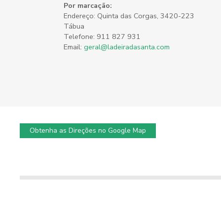
Por marcação:
Endereço: Quinta das Corgas, 3420-223
Tábua
Telefone: 911 827 931
Email:
geral@ladeiradasanta.com
Obtenha as Direções no Google Map