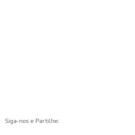
Piscinas Municipais
Quinta do
de Tábua
Moradia
Piscinas
Siga-nos e Partilhe: