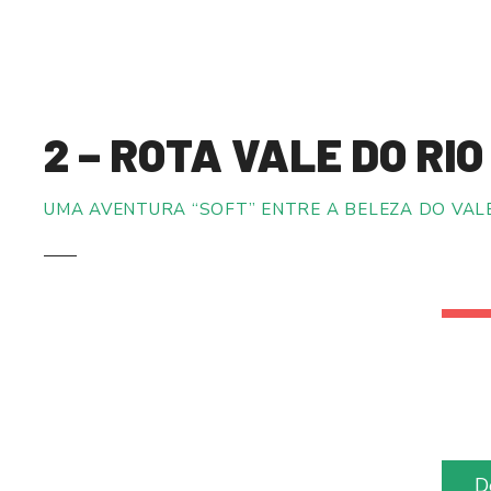
S
a
l
t
a
2 – ROTA VALE DO RI
r
p
a
UMA AVENTURA “SOFT” ENTRE A BELEZA DO VAL
r
a
o
c
o
n
t
e
ú
d
D
o