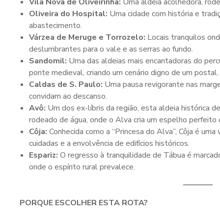
Vila Nova de Oliveirinha:
Uma aldeia acolhedora, rodea
Oliveira do Hospital:
Uma cidade com história e tradi
abastecimento.
Várzea de Meruge e Torrozelo:
Locais tranquilos ond
deslumbrantes para o vale e as serras ao fundo.
Sandomil:
Uma das aldeias mais encantadoras do percur
ponte medieval, criando um cenário digno de um postal.
Caldas de S. Paulo:
Uma pausa revigorante nas margen
convidam ao descanso.
Avô:
Um dos ex-líbris da região, esta aldeia histórica 
rodeado de água, onde o Alva cria um espelho perfeito 
Côja:
Conhecida como a “Princesa do Alva”, Côja é uma 
cuidadas e a envolvência de edifícios históricos.
Espariz:
O regresso à tranquilidade de Tábua é marcad
onde o espírito rural prevalece.
PORQUE ESCOLHER ESTA ROTA?