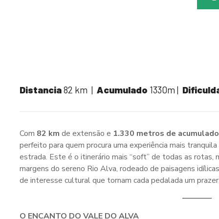
Distancia
82 km |
Acumulado
1330m |
Dificul
Com
82 km
de extensão e
1.330 metros de acumulad
perfeito para quem procura uma experiência mais tranquil
estrada. Este é o itinerário mais “soft” de todas as rota
margens do sereno Rio Alva, rodeado de paisagens idílicas, 
de interesse cultural que tornam cada pedalada um prazer
O ENCANTO DO VALE DO ALVA