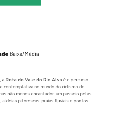
dade
Baixa/Média
o
, a
Rota do Vale do Rio Alva
é o percurso
a e contemplativa no mundo do ciclismo de
s, mas não menos encantador: um passeio pelas
aldeias pitorescas, praias fluviais e pontos
.