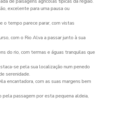
da de paisagens agrícolas típicas da região.
ção, excelente para uma pausa ou
e o tempo parece parar, com vistas
so, com o Rio Alva a passar junto à sua
s do rio, com termas e águas tranquilas que
destaca-se pela sua localização num penedo
de serenidade.
vila encantadora, com as suas margens bem
o pela passagem por esta pequena aldeia,