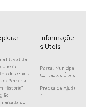
xplorar
Informaçõe
s Úteis
aia Fluvial da
nqueira
Portal Municipal
ilho dos Gaios
Contactos Úteis
"Um Percurso
m História"
Precisa de Ajuda
gião
?
marcada do