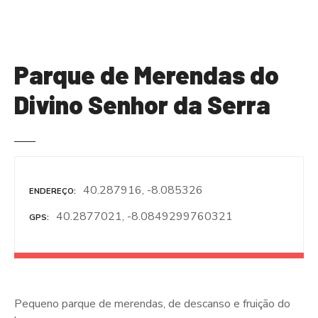
S
a
l
t
Parque de Merendas do
a
r
Divino Senhor da Serra
p
a
r
a
o
40.287916, -8.085326
ENDEREÇO
c
o
40.2877021, -8.0849299760321
GPS
n
t
e
ú
d
Pequeno parque de merendas, de descanso e fruição do
o