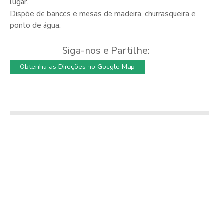
lugar.
Dispõe de bancos e mesas de madeira, churrasqueira e
ponto de água.
Siga-nos e Partilhe:
Obtenha as Direções no Google Map
Ponte medieval
Estádio Municipal
de Vila do Mato
de Tábua