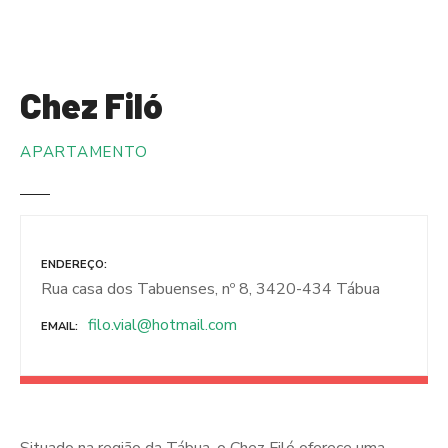
S
a
l
t
Chez Filó
a
r
APARTAMENTO
p
a
r
a
o
ENDEREÇO
c
Rua casa dos Tabuenses, nº 8, 3420-434 Tábua
o
n
filo.vial@hotmail.com
EMAIL
t
e
ú
d
o