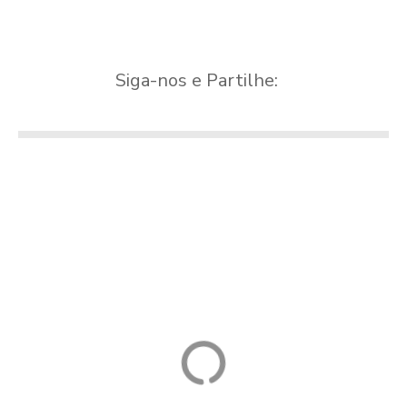
Siga-nos e Partilhe:
Capela do Divino
Senhor da Serra
Capela
Quinta da Meda
Casa de Campo