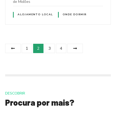
de Midões
ALOJAMENTO LOCAL
ONDE DORMIR
P
1
2
3
4
o
s
t
s
DESCOBRIR
d
Procura por mais?
e