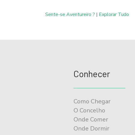
n
Sente-se Aventureiro ?
|
Explorar Tudo
a
v
e
g
a
Conhecer
ç
ã
Como Chegar
o
O Concelho
Onde Comer
Onde Dormir