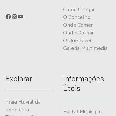
a
Como Chegar
ç
Facebook
Instagram
YouTube
O Concelho
ã
Onde Comer
o
Onde Dormir
O Que Fazer
Galeria Multimédia
Explorar
Informações
Úteis
Praia Fluvial da
Ronqueira
Portal Municipal