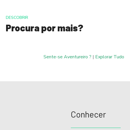
s
DESCOBRIR
t
Procura por mais?
s
d
e
Sente-se Aventureiro ?
|
Explorar Tudo
n
a
v
e
Conhecer
g