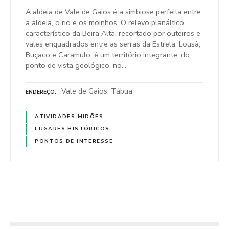
A aldeia de Vale de Gaios é a simbiose perfeita entre
a aldeia, o rio e os moinhos. O relevo planáltico,
característico da Beira Alta, recortado por outeiros e
vales enquadrados entre as serras da Estrela, Lousã,
Buçaco e Caramulo, é um território integrante, do
ponto de vista geológico, no…
Vale de Gaios, Tábua
ENDEREÇO
ATIVIDADES MIDÕES
LUGARES HISTÓRICOS
PONTOS DE INTERESSE
P
o