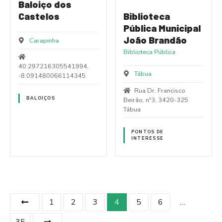
Baloiço dos
Castelos
Biblioteca
Pública Municipal
João Brandão
Carapinha
Biblioteca Pública
40.297216305541994,
Tábua
-8.091480066114345
Rua Dr. Francisco
BALOIÇOS
Beirão, nº3, 3420-325
Tábua
PONTOS DE
INTERESSE
P
1
2
3
4
5
6
…
o
35