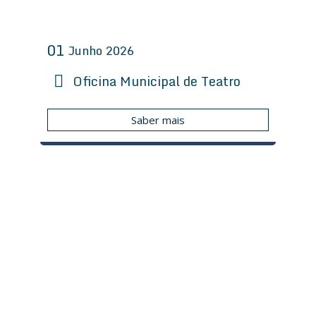
a
ç
01
Junho
2026
ã
Oficina Municipal de Teatro
o
Saber mais