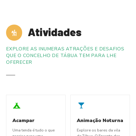
S
a
l
t
Atividades
a
r
p
EXPLORE AS INUMERAS ATRAÇÕES E DESAFIOS
a
QUE O CONCELHO DE TÁBUA TEM PARA LHE
r
OFERECER
a
o
c
o
n
t
e
ú
Acampar
Animação Noturna
d
Uma tenda é tudo o que
Explore os bares da vila
o
precisa para uma
de Tábua, O Encanto das