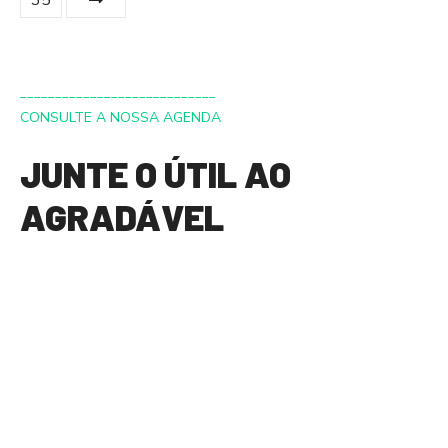
s
t
____________________________
s
CONSULTE A NOSSA AGENDA
d
JUNTE O ÚTIL AO
e
AGRADÁVEL
n
a
v
e
g