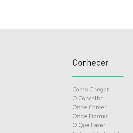
e
g
a
ç
ã
Conhecer
o
d
Como Chegar
e
O Concelho
Onde Comer
a
Onde Dormir
r
O Que Fazer