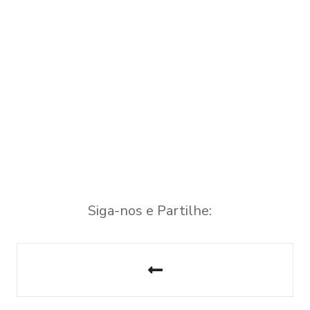
Siga-nos e Partilhe:
N
a
v