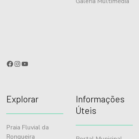
t
Galeria Multimédia
i
g
o
s
Facebook
Instagram
YouTube
Explorar
Informações
Úteis
Praia Fluvial da
Ronqueira
Portal Municipal