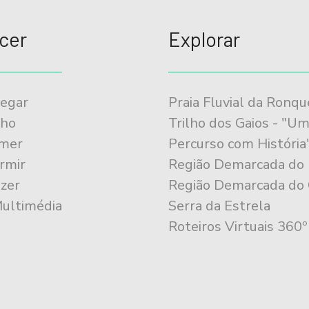
cer
Explorar
egar
Praia Fluvial da Ronqu
lho
Trilho dos Gaios - "U
mer
Percurso com História
rmir
Região Demarcada do
zer
Região Demarcada do 
Multimédia
Serra da Estrela
Roteiros Virtuais 360º