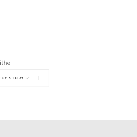
ilhe:
TOY STORY 5”