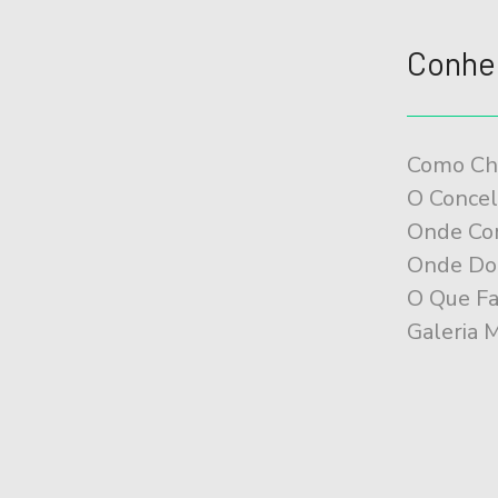
ã
o
Conhe
d
o
Como Ch
E
O Conce
v
Onde Co
e
Onde Do
n
O Que Fa
t
Galeria 
o