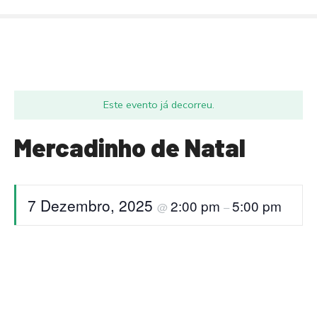
S
a
l
t
a
r
Este evento já decorreu.
p
a
Mercadinho de Natal
r
a
o
c
7 Dezembro, 2025
2:00 pm
5:00 pm
@
–
o
n
t
e
ú
d
o