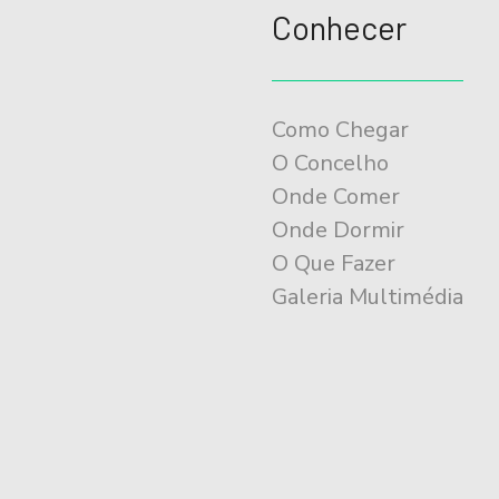
o
Conhecer
d
o
E
Como Chegar
v
O Concelho
e
Onde Comer
n
Onde Dormir
t
O Que Fazer
Galeria Multimédia
o