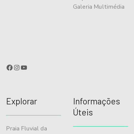
Galeria Multimédia
o
Facebook
Instagram
YouTube
Explorar
Informações
Úteis
Praia Fluvial da