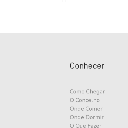
v
e
g
a
ç
ã
o
Conhecer
d
o
E
Como Chegar
v
O Concelho
e
Onde Comer
n
Onde Dormir
t
O Que Fazer