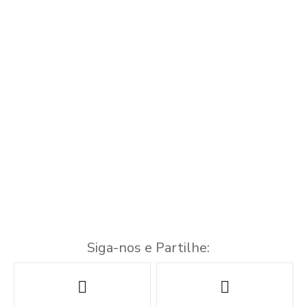
Siga-nos e Partilhe:
N
a