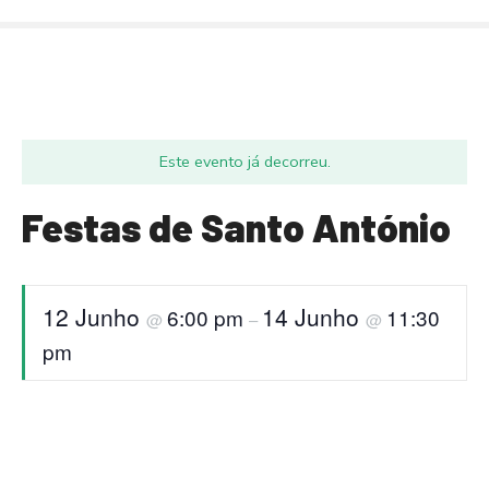
S
a
l
t
a
r
Este evento já decorreu.
p
a
Festas de Santo António
r
a
o
c
12 Junho
14 Junho
6:00 pm
11:30
@
–
@
o
pm
n
t
e
ú
d
o