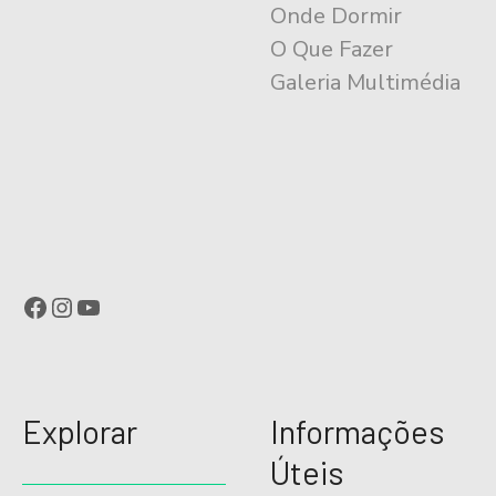
n
Onde Dormir
t
O Que Fazer
Galeria Multimédia
o
Facebook
Instagram
YouTube
Explorar
Informações
Úteis