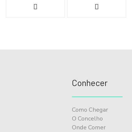
a
v
e
g
a
ç
ã
o
Conhecer
d
o
E
Como Chegar
v
O Concelho
e
Onde Comer