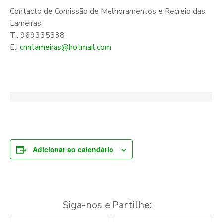
Contacto de Comissão de Melhoramentos e Recreio das
Lameiras:
T.: 969335338
E.:
cmrlameiras@hotmail.com
Adicionar ao calendário
Siga-nos e Partilhe:
N