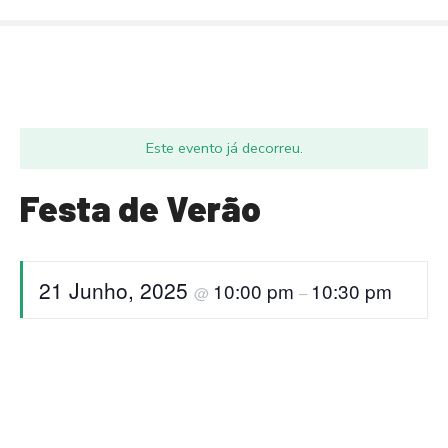
S
a
l
t
a
r
Este evento já decorreu.
p
a
Festa de Verão
r
a
o
c
21 Junho, 2025
10:00 pm
10:30 pm
@
–
o
n
t
e
ú
d
o