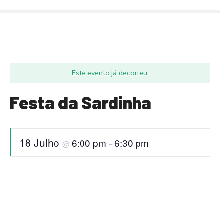
S
a
l
t
a
r
Este evento já decorreu.
p
a
Festa da Sardinha
r
a
o
c
18 Julho
6:00 pm
6:30 pm
@
–
o
n
t
e
ú
d
o