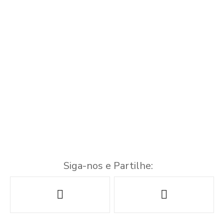
Siga-nos e Partilhe:
N
a
v