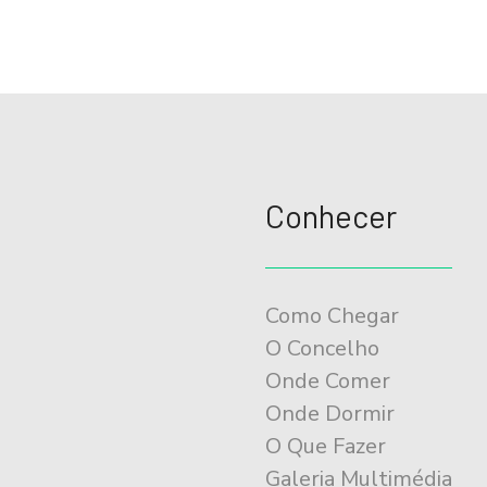
e
g
a
ç
ã
o
Conhecer
d
o
E
Como Chegar
v
O Concelho
e
Onde Comer
n
Onde Dormir
t
O Que Fazer
Galeria Multimédia
o