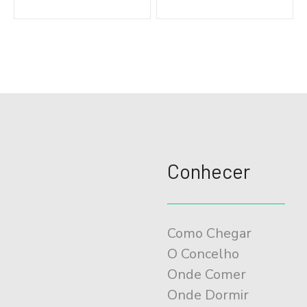
v
e
g
a
ç
ã
o
Conhecer
d
o
E
Como Chegar
v
O Concelho
e
Onde Comer
n
Onde Dormir