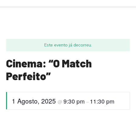
S
a
l
t
a
r
Este evento já decorreu.
p
a
Cinema: “O Match
r
a
Perfeito”
o
c
o
n
1 Agosto, 2025
9:30 pm
11:30 pm
@
–
t
e
ú
d
o