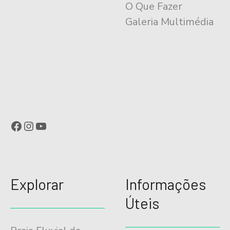
t
O Que Fazer
Galeria Multimédia
o
Facebook
Instagram
YouTube
Explorar
Informações
Úteis