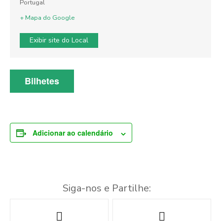
Portugal
+ Mapa do Google
Exibir site do Local
Bilhetes
Adicionar ao calendário
Siga-nos e Partilhe:
N
a