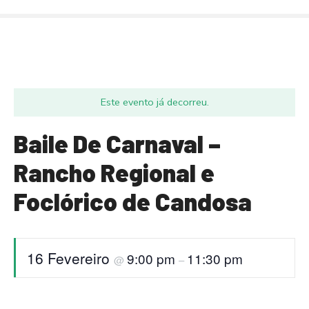
S
a
l
t
a
r
Este evento já decorreu.
p
a
Baile De Carnaval –
r
a
Rancho Regional e
o
c
Foclórico de Candosa
o
n
t
16 Fevereiro
e
9:00 pm
11:30 pm
@
–
ú
d
o