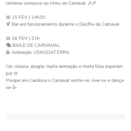
celebrar connosco ao ritmo do Carnaval 🎶🎉
📅 15 FEV | 14h30
🍹 Bar em funcionamento durante o Desfile de Carnaval
📅 16 FEV | 21h
🎭 BAILE DE CARNAVAL
🎤 Animação: USKADATERRA
Cor, música, alegria, muita animação e muita folia esperam
por ti!
Porque em Candosa o Carnaval sente-se, vive-se e dança-
se 🥳