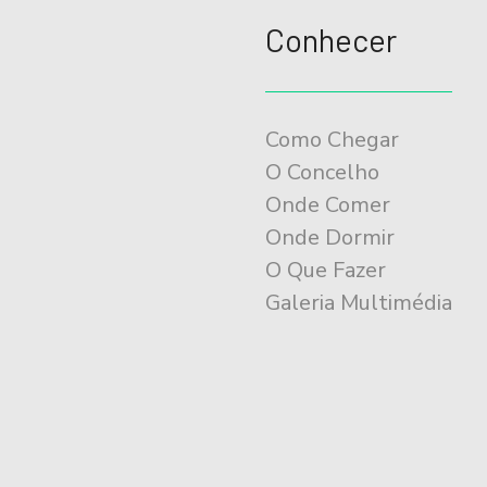
o
Conhecer
d
o
E
Como Chegar
v
O Concelho
e
Onde Comer
n
Onde Dormir
t
O Que Fazer
Galeria Multimédia
o