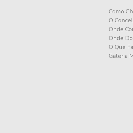
o
Como Ch
E
O Conce
v
Onde Co
e
Onde Do
n
O Que Fa
t
Galeria 
o