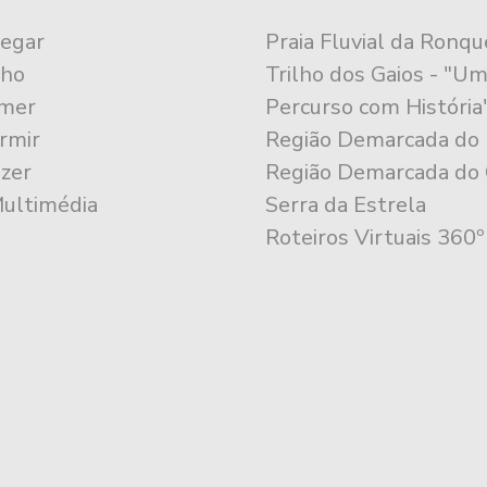
egar
Praia Fluvial da Ronqu
lho
Trilho dos Gaios - "U
mer
Percurso com História
rmir
Região Demarcada do
zer
Região Demarcada do 
Multimédia
Serra da Estrela
Roteiros Virtuais 360º