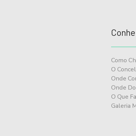
a
ç
ã
o
Conhe
d
o
Como Ch
E
O Conce
v
Onde Co
e
Onde Do
n
O Que Fa
t
Galeria 
o