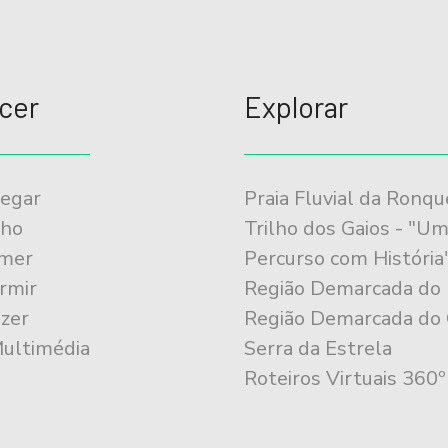
cer
Explorar
egar
Praia Fluvial da Ronqu
lho
Trilho dos Gaios - "U
mer
Percurso com História
rmir
Região Demarcada do
zer
Região Demarcada do 
Multimédia
Serra da Estrela
Roteiros Virtuais 360º