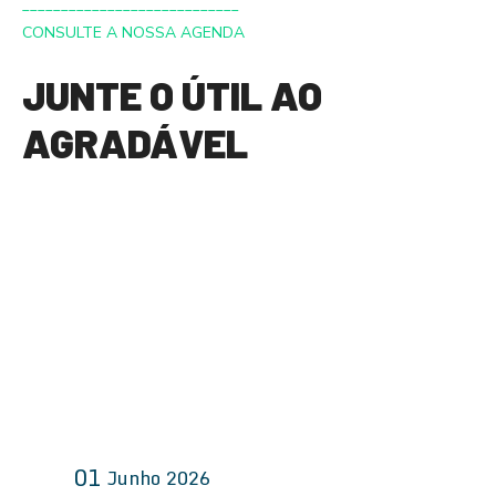
____________________________
t
CONSULTE A NOSSA AGENDA
s
JUNTE O ÚTIL AO
d
AGRADÁVEL
e
n
a
v
e
g
a
01
Junho
2026
ç