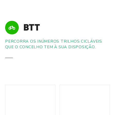
S
a
l
t
BTT
a
r
p
PERCORRA OS INÚMEROS TRILHOS CICLÁVEIS
a
QUE O CONCELHO TEM À SUA DISPOSIÇÃO.
r
a
o
c
o
n
t
e
ú
d
o