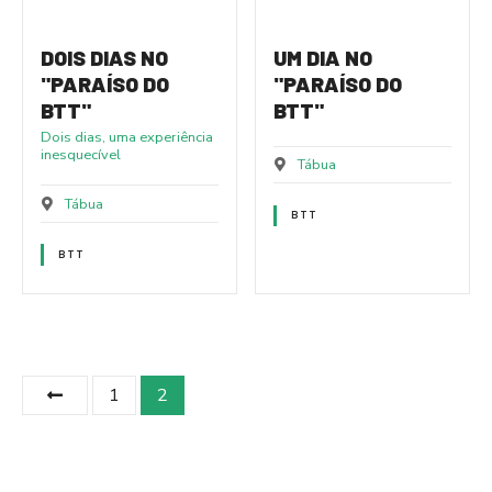
DOIS DIAS NO
UM DIA NO
"PARAÍSO DO
"PARAÍSO DO
BTT"
BTT"
Dois dias, uma experiência
inesquecível
Tábua
Tábua
BTT
BTT
P
1
2
o
s